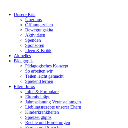
Zum
Inhalt
Unsere Kita
wechseln
Über uns
Öffnungszeiten
Bewegungskita
Aktivitäten
Spenden
Sponsoren
Ideen & Kritik
Aktuelles
Pädagogik
Pädago­gisches Konzept
So arbeiten wir
Teilen leicht gemacht
Spielend lernen
Eltern Infos
Infos & Formulare
Elternbeiträge
Jahresplanung Veranstaltungen
Lieblingsrezepte unserer Eltern
Kinderkrankheiten
Spielzeugtipps
Rechte und Forderungen
Fragen und Sprache