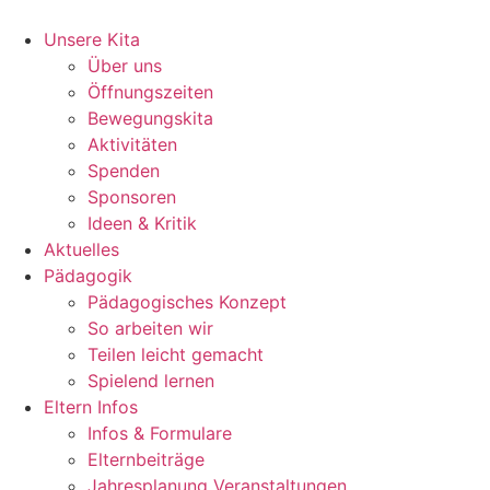
Zum
Inhalt
Unsere Kita
wechseln
Über uns
Öffnungszeiten
Bewegungskita
Aktivitäten
Spenden
Sponsoren
Ideen & Kritik
Aktuelles
Pädagogik
Pädago­gisches Konzept
So arbeiten wir
Teilen leicht gemacht
Spielend lernen
Eltern Infos
Infos & Formulare
Elternbeiträge
Jahresplanung Veranstaltungen